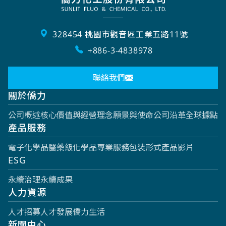
328454 桃園市觀音區工業五路11號
+886-3-4838978
聯絡我們
關於僑力
公司概述
核心價值與經營理念
願景與使命
公司沿革
全球據點
產品服務
電子化學品
醫藥級化學品
專業服務
包裝形式
產品影片
ESG
永續治理
永續成果
人力資源
人才招募
人才發展
僑力生活
新聞中心